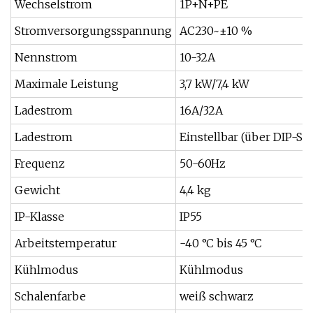
Wechselstrom
1P+N+PE
Stromversorgungsspannung
AC230~±10 %
Nennstrom
10-32A
Maximale Leistung
3,7 kW/7,4 kW
Ladestrom
16A/32A
Ladestrom
Einstellbar (über DIP-Sc
Frequenz
50-60Hz
Gewicht
4,4 kg
IP-Klasse
IP55
Arbeitstemperatur
-40 °C bis 45 °C
Kühlmodus
Kühlmodus
Schalenfarbe
weiß schwarz